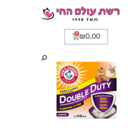
0
₪
0.00