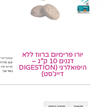
יורו פרימיום ברווז ללא
קטגוריות
י
דגנים 10 ק”ג –
,
יבש
סדרה 
היפואלרגי (DIGESTION
תגיות
יורו 
בשר צבי
דייג'סט)
תיאור
מידע נוסף