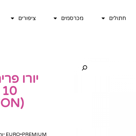
חתולים
מכרסמים
ציפורים
יורו פרי
0
(DIGESTION דייג'סט)
EURO•PREMIUM יורו פרימיום צבי ללא דגנים 10 ק"ג (+DIGESTIONׂׂׂׂ)