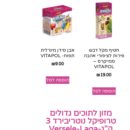
חטיף מקל דבש
אבן סידן מינרלית
פירות לציפורי אהבה
תפוח- VITAPOL
סמייקרס –
₪
9.00
VITAPOL
₪
19.00
הוספה לסל
הוספה לסל
מזון לתוכים גדולים
טרופיקל נוטריבירד 3
ק"ג-Versele-Laga