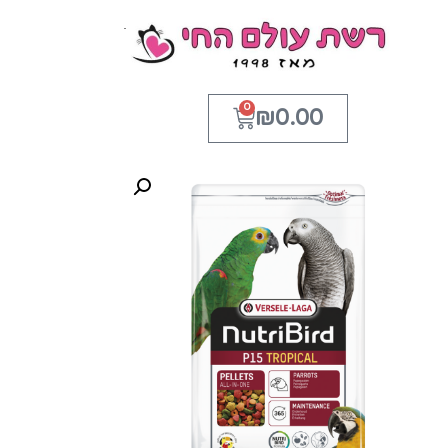
0
₪
0.00