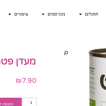
חתולים
מכרסמים
ציפורים
מעדן פטה עו
₪
7.90
הוספה ל