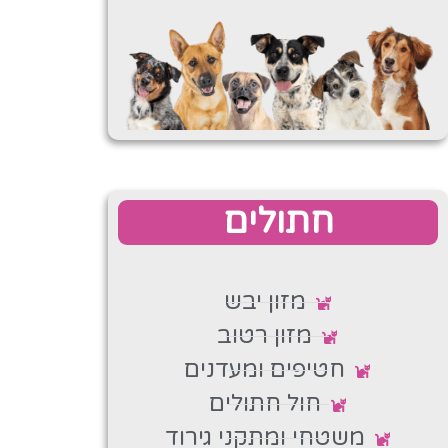
חתולים
מזון יבש
מזון רטוב
חטיפים ומעדנים
חול חתולים
משטחי ומתקני גירוד