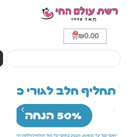
0
₪
0.00