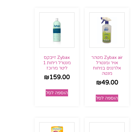
Zybax זייבקס
Zybax air מטהר
מנטרל ריחות 1
אויר ומנטרל
ליטר מרוכז
אלרגנים בניחוח
מנטה
₪
159.00
₪
49.00
הוספה לסל
הוספה לסל