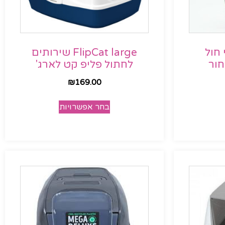
 חול
FlipCat large שירותים
ור
לחתול פליפ קט לארג'
₪
169.00
בחר אפשרויות