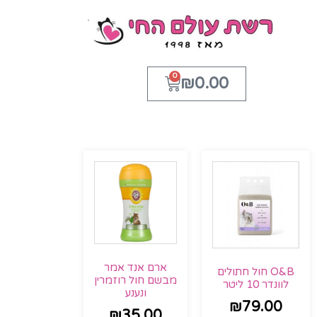
0
₪
0.00
ארם אנד אמר
O&B חול חתולים
מבשם חול רוזמרין
לוונדר 10 ליטר
ונענע
₪
79.00
₪
35.00