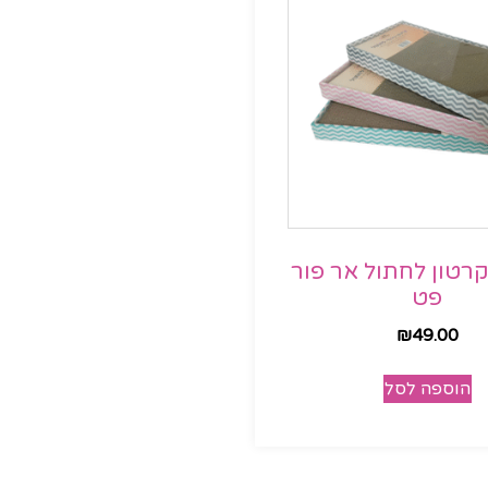
רטון לחתול אר פור
פט
₪
49.00
הוספה לסל