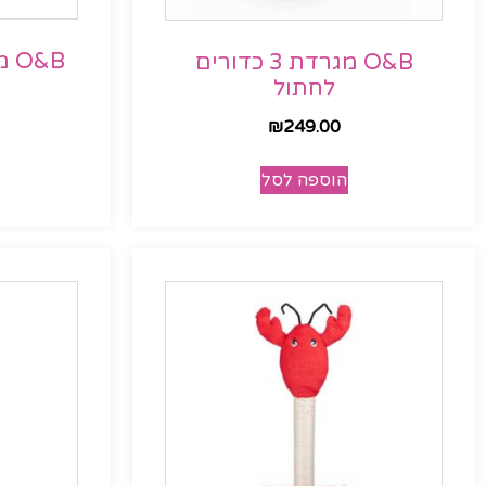
O&B מגרדת טרפז לחתול
O&B מגרדת 3 כדורים
לחתול
₪
249.00
הוספה לסל