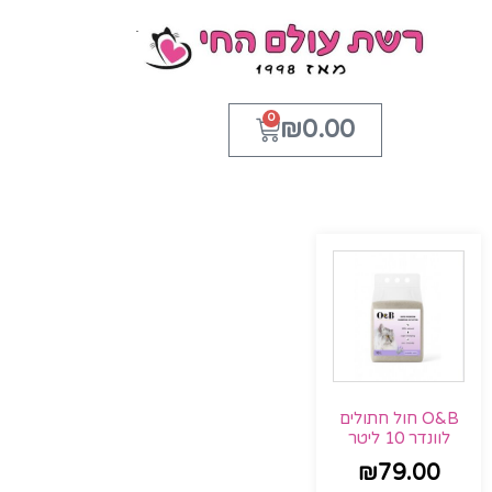
0
₪
0.00
O&B חול חתולים
לוונדר 10 ליטר
₪
79.00