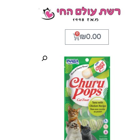
0
₪
0.00