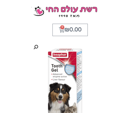
0
₪
0.00